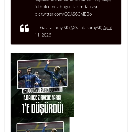
futbolcumuz bugün takımdan ayrı…
pic.twitter.com/GOAS6GMBBo
— Galatasaray SK (@GalatasaraySK)
April
11, 2026