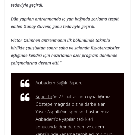
tedaviyle geçirdi.
Dün yapılan antrenmanda iç yan bağında zorlama tespit
edilen Günay Güvenç günü tedaviyle geçirdi.
Victor Osimhen antrenmanın ilk bölümünde takımla
birlikte çalıştıktan sonra saha ve salonda fizyoterapistler
eşliğinde kendisi için hazırlanan özel program dahilinde
çalışmalarına devam etti.”
Acıbadem Sağlık Raporu
Süper Lig
‘in 27. haftasında oynadığımız
Göztepe maçında dizine darbe alan
Yáser Asprilla’nın sponsor hastanemiz
Acıbadem’de yapılan tetkikleri
sonucunda dizinde ödem ve eklem
kapsülünde kanama tespit edilmiş olup,