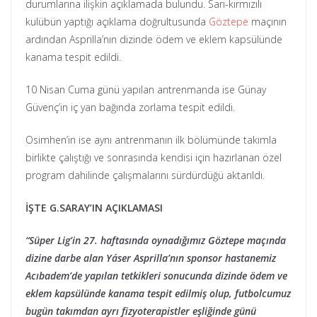
durumlarına ilişkin açıklamada bulundu. Sarı-kırmızılı
kulübün yaptığı açıklama doğrultusunda
Göztepe
maçının
ardından Asprilla’nın dizinde ödem ve eklem kapsülünde
kanama tespit edildi.
10 Nisan Cuma günü yapılan antrenmanda ise Günay
Güvenç’in iç yan bağında zorlama tespit edildi.
Osimhen’in ise aynı antrenmanın ilk bölümünde takımla
birlikte çalıştığı ve sonrasında kendisi için hazırlanan özel
program dahilinde çalışmalarını sürdürdüğü aktarıldı.
İŞTE G.SARAY’IN AÇIKLAMASI
“Süper Lig’in 27. haftasında oynadığımız Göztepe maçında
dizine darbe alan Yáser Asprilla’nın sponsor hastanemiz
Acıbadem’de yapılan tetkikleri sonucunda dizinde ödem ve
eklem kapsülünde kanama tespit edilmiş olup, futbolcumuz
bugün takımdan ayrı fizyoterapistler eşliğinde günü