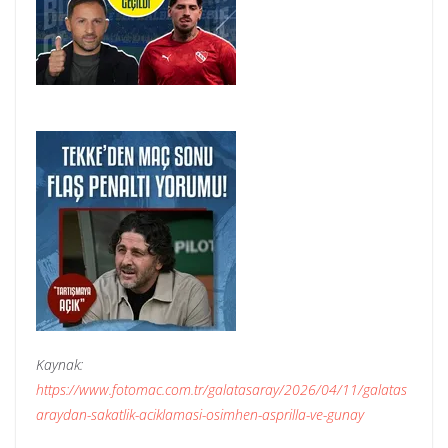
Kaynak:
https://www.fotomac.com.tr/galatasaray/2026/04/11/galatas
araydan-sakatlik-aciklamasi-osimhen-asprilla-ve-gunay