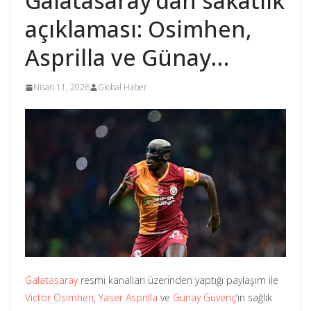
Galatasaray’dan sakatlık
açıklaması: Osimhen,
Asprilla ve Günay…
Nisan 11, 2026
Global Haber
Galatasaray
resmi kanalları üzerinden yaptığı paylaşım ile
Victor Osimhen
,
Yaser Asprilla
ve
Günay Güvenç
‘in sağlık