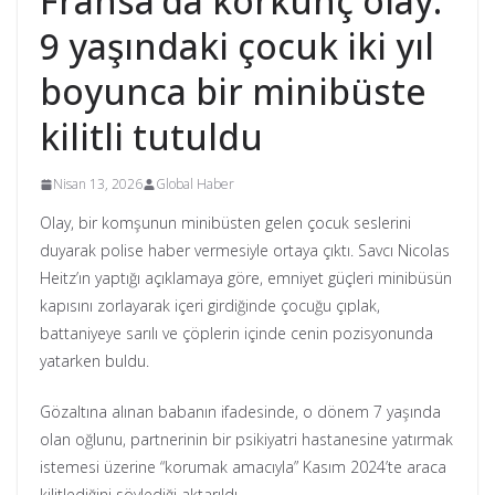
Fransa’da korkunç olay:
9 yaşındaki çocuk iki yıl
boyunca bir minibüste
kilitli tutuldu
Nisan 13, 2026
Global Haber
Olay, bir komşunun minibüsten gelen çocuk seslerini
duyarak polise haber vermesiyle ortaya çıktı. Savcı Nicolas
Heitz’ın yaptığı açıklamaya göre, emniyet güçleri minibüsün
kapısını zorlayarak içeri girdiğinde çocuğu çıplak,
battaniyeye sarılı ve çöplerin içinde cenin pozisyonunda
yatarken buldu.
Gözaltına alınan babanın ifadesinde, o dönem 7 yaşında
olan oğlunu, partnerinin bir psikiyatri hastanesine yatırmak
istemesi üzerine “korumak amacıyla” Kasım 2024’te araca
kilitlediğini söylediği aktarıldı.