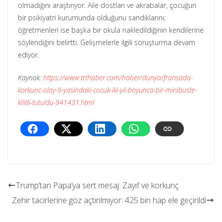
olmadığını araştırıyor. Aile dostları ve akrabalar, çocuğun
bir psikiyatri kurumunda olduğunu sandıklarını;
öğretmenleri ise başka bir okula nakledildiğinin kendilerine
söylendiğini belirtti. Gelişmelerle ilgili soruşturma devam
ediyor.
Kaynak:
https://www.trthaber.com/haber/dunya/fransada-
korkunc-olay-9-yasindaki-cocuk-iki-yil-boyunca-bir-minibuste-
kilitli-tutuldu-941431.html
Trump’tan Papa’ya sert mesaj: Zayıf ve korkunç
Zehir tacirlerine göz açtırılmıyor: 425 bin hap ele geçirildi