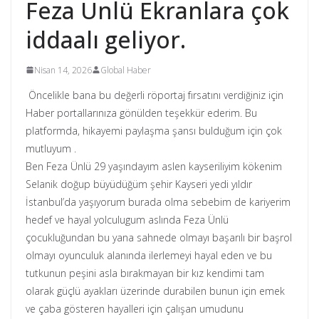
Feza Ünlü Ekranlara çok
iddaalı geliyor.
Nisan 14, 2026
Global Haber
Öncelikle bana bu değerli röportaj fırsatını verdiğiniz için
Haber portallarınıza gönülden teşekkür ederim. Bu
platformda, hikayemi paylaşma şansı bulduğum için çok
mutluyum .
Ben Feza Ünlü 29 yaşındayım aslen kayseriliyim kökenim
Selanik doğup büyüdüğüm şehir Kayseri yedi yıldır
İstanbul’da yaşıyorum burada olma sebebim de kariyerim
hedef ve hayal yolculugum aslında Feza Ünlü
çocukluğundan bu yana sahnede olmayı başarılı bir başrol
olmayı oyunculuk alanında ilerlemeyi hayal eden ve bu
tutkunun peşini asla bırakmayan bir kız kendimi tam
olarak güçlü ayakları üzerinde durabilen bunun için emek
ve çaba gösteren hayalleri için çalışan umudunu