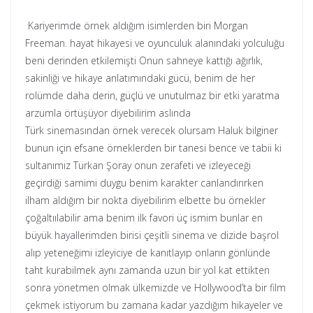
Kariyerimde örnek aldığım isimlerden biri Morgan
Freeman. hayat hikayesi ve oyunculuk alanındaki yolculuğu
beni derinden etkilemişti Onun sahneye kattığı ağırlık,
sakinliği ve hikaye anlatımındaki gücü, benim de her
rolümde daha derin, güçlü ve unutulmaz bir etki yaratma
arzumla örtüşüyor diyebilirim aslında
Türk sinemasından örnek verecek olursam Haluk bilginer
bunun için efsane örneklerden bir tanesi bence ve tabii ki
sultanımız Türkan Şoray onun zerafeti ve izleyeceği
geçirdiği samimi duygu benim karakter canlandırırken
ilham aldığım bir nokta diyebilirim elbette bu örnekler
çoğaltıılabilir ama benim ilk favori üç ismim bunlar en
büyük hayallerimden birisi çeşitli sinema ve dizide başrol
alıp yeteneğimi izleyiciye de kanıtlayıp onların gönlünde
taht kurabilmek aynı zamanda uzun bir yol kat ettikten
sonra yönetmen olmak ülkemizde ve Hollywood’ta bir film
çekmek istiyorum bu zamana kadar yazdığım hikayeler ve