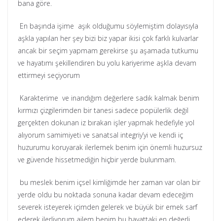
bana göre.
En başında işime aşık olduğumu söylemiştim dolayısıyla
aşkla yapılan her şey bizi biz yapar ikisi çok farklı kulvarlar
ancak bir seçim yapmam gerekirse şu aşamada tutkumu
ve hayatımı şekillendiren bu yolu kariyerime aşkla devam
ettirmeyi seçiyorum
Karakterime ve inandığım değerlere sadık kalmak benim
kırmızı çizgilerimden bir tanesi sadece popülerlik değil
gerçekten dokunan iz bırakan işler yapmak hedefiyle yol
alıyorum samimiyeti ve sanatsal integriy’yi ve kendi iç
huzurumu koruyarak ilerlemek benim için önemli huzursuz
ve güvende hissetmediğin hiçbir yerde bulunmam.
bu meslek benim içsel kimliğimde her zaman var olan bir
yerde oldu bu noktada sonuna kadar devam edeceğim
severek isteyerek içimden gelerek ve büyük bir emek sarf
ederek ilerliyorum ailem benim bu hayattaki en değerli