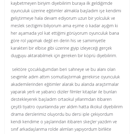
kaybetmeyen biriyim diyebilirim buraya ilk geldiğimde
oyunculuk üzerine eğitimler almakla başladım işe kendimi
geliştirmeye hala devam ediyorum uzun bir yolculuk ve
meslek sectigimi biliyorum ama eşime o kadar aşığım ki
her aşamada yol kat ettiğimi görüyorum oyunculuk bana
göre rol yapmak değil en derin his ve samimiyetle
karakteri bir elbise gibi üzerine giyip izleyeceği gerçek
duyguyu aktarabilmek için gereken bir köprü diyebilirim.
sektöre çocukluğumdan beri sahneye ve bu alanı olan
sevgimle adım attım somutlaştırmak gerekirse oyunculuk
akademilerinden eğitimler alarak bu alanda araştırmalar
yaparak yerli ve yabancı diziler filmler kitaplar ile bunları
destekleyerek başladım ortaokul yıllarımdan itibaren
çeşitli tiyatro oyunlarında yer aldım hatta ilkokul diyebilirim
drama derslerimiz oluyordu bu dersi iple çekiyordum
kendi kendime o yaşlarından itibaren skeçler yazdım ve
sınıf arkadaşlarıma rolde alımları yapıyordum birlikte