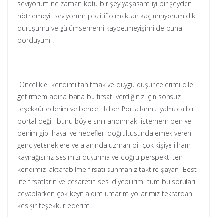
seviyorum ne zaman kötü bir şey yaşasam iyi bir şeyden
nötrlemeyi seviyorum pozitif olmaktan kaçınmıyorum dik
duruşumu ve gülümsememi kaybetmeyişimi de buna
borçluyum .
Öncelikle kendimi tanıtmak ve duygu düşüncelerimi dile
getirmem adına bana bu fırsatı verdiğiniz için sonsuz
teşekkür ederim ve bence Haber Portallarınız yalnızca bir
portal değil bunu böyle sınırlandırmak istemem ben ve
benim gibi hayal ve hedefleri doğrultusunda emek veren
genç yeteneklere ve alanında uzman bir çok kişiye ilham
kaynağısınız sesimizi duyurma ve doğru perspektiften
kendimizi aktarabilme fırsatı sunmanız taktire şayan Best
life fırsatların ve cesaretin sesi diyebilirim tüm bu soruları
cevaplarken çok keyif aldım umarım yollarımız tekrardan
kesişir teşekkür ederim.