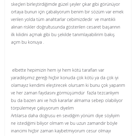
skeçleri birleştirdiğimde güzel şeyler çıkar gibi görünüyor
ortaya bunun için çabalıyorum benim bir sözüm var emek
verilen yolda tüm anahtarlar cebimizdedir ve mantıklı
alınan riskler doğrultusunda gösterilen cesaret başarının
ilk kilidini açmak gibi bu şekilde tanımlayabilirim bakış
açım bu konuya .
elbette hepimizin hem iyi hem kötü tarafları var
yaradılışımız gereği hiçbir konuda çok kötü ya da çok iyi
olamayız kendimi eleştirecek olursam ki bunu çok yaparım
ve her zaman faydasını görmüşümdür fazla tezcanlıyım
bu da bazen ani ve hızlı kararlar almama sebep olabiliyor
törpülemeye çalışıyorum diyelim
Artılarsa daha doğrusu en sevdiğim yönüm diye söyliyim
ne istediğimi biliyor olmam ve bu uzun zamandır böyle
inancimi hiçbir zaman kaybetmiyorum cesur olmayı