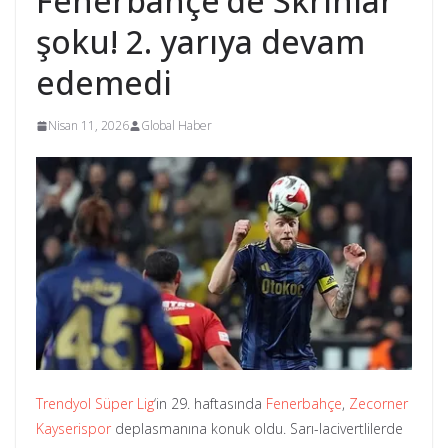
Fenerbahçe’de Skriniar
şoku! 2. yarıya devam
edemedi
Nisan 11, 2026
Global Haber
Trendyol Süper Lig
‘in 29. haftasında
Fenerbahçe
,
Zecorner
Kayserispor
deplasmanına konuk oldu. Sarı-lacivertlilerde