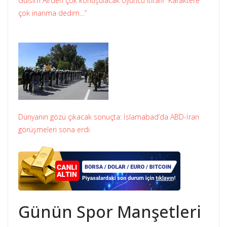
Gülsim Ali’den çok konuşulacak oyuncu itirafı! “Karaktere
çok inanma dedim…”
Dünyanın gözü çıkacak sonuçta: İslamabad’da ABD-İran
görüşmeleri sona erdi
Günün Spor Manşetleri