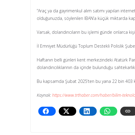
“Araç ya da gayrimenkul alım satımı yapılan internet 
olduğunuzda, söylenilen IBAN’a küçük miktarda kapo
Varsak, dolandırıcıların bu işlemi günde onlarca kiş
İl Emniyet Müdürlüğü Toplum Destekli Polislik Şubesinc
Haftanın belli günleri kent merkezindeki Atatürk Park
dolandırıcılıklarının da içinde bulunduğu sahtekarlı
Bu kapsamda Şubat 2025’ten bu yana 22 bin 403 kişiy
Kaynak:
https://www.trthaber.com/haber/bilim-teknoloj