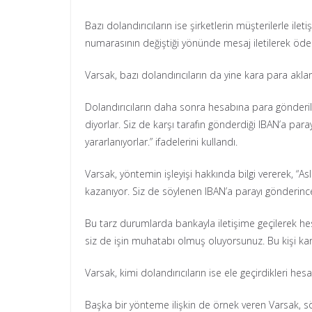
Bazı dolandırıcıların ise şirketlerin müşterilerle i
numarasının değiştiği yönünde mesaj iletilerek ödem
Varsak, bazı dolandırıcıların da yine kara para aklam
Dolandırıcıların daha sonra hesabına para gönderilen 
diyorlar. Siz de karşı tarafın gönderdiği IBAN’a pa
yararlanıyorlar.” ifadelerini kullandı.
Varsak, yöntemin işleyişi hakkında bilgi vererek, “As
kazanıyor. Siz de söylenen IBAN’a parayı gönderinc
Bu tarz durumlarda bankayla iletişime geçilerek hesa
siz de işin muhatabı olmuş oluyorsunuz. Bu kişi kara
Varsak, kimi dolandırıcıların ise ele geçirdikleri he
Başka bir yönteme ilişkin de örnek veren Varsak, sö