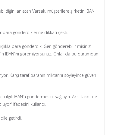
bildiğini anlatan Varsak, müşterilere şirketin IBAN
ar para gönderdiklerine dikkati çekti.
ışlıkla para gönderdik. Geri gönderebilir misiniz’
arafın IBAN’ını göremiyorsunuz. Onlar da bu durumdan
riyor. Karşı taraf paranın miktarını söyleyince güven
n ilgili IBAN’a göndermesini sağlayın. Aksi takdirde
uyor” ifadesini kullandı.
ile getirdi.