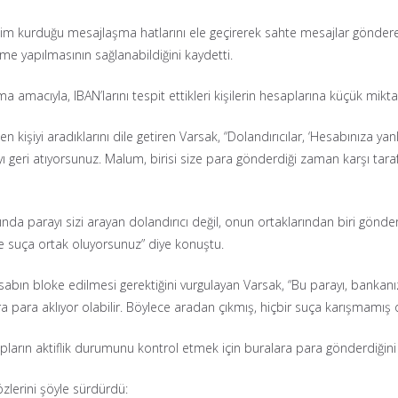
letişim kurduğu mesajlaşma hatlarını ele geçirerek sahte mesajlar göndere
e yapılmasının sağlanabildiğini kaydetti.
a amacıyla, IBAN’larını tespit ettikleri kişilerin hesaplarına küçük mikt
kişiyi aradıklarını dile getiren Varsak, “Dolandırıcılar, ‘Hesabınıza yanl
rayı geri atıyorsunuz. Malum, birisi size para gönderdiği zaman karşı t
lında parayı sizi arayan dolandırıcı değil, onun ortaklarından biri gönde
e suça ortak oluyorsunuz” diye konuştu.
bın bloke edilmesi gerektiğini vurgulayan Varsak, “Bu parayı, bankanızı
 para aklıyor olabilir. Böylece aradan çıkmış, hiçbir suça karışmamış ol
sapların aktiflik durumunu kontrol etmek için buralara para gönderdiğini d
zlerini şöyle sürdürdü: