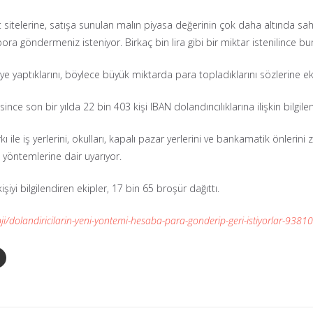
sitelerine, satışa sunulan malın piyasa değerinin çok daha altında sahte 
ra göndermeniz isteniyor. Birkaç bin lira gibi bir miktar istenilince
iye yaptıklarını, böylece büyük miktarda para topladıklarını sözlerine ek
e son bir yılda 22 bin 403 kişi IBAN dolandırıcılıklarına ilişkin bilgilend
ı ile iş yerlerini, okulları, kapalı pazar yerlerini ve bankamatik önlerini
k yöntemlerine dair uyarıyor.
i bilgilendiren ekipler, 17 bin 65 broşür dağıttı.
i/dolandiricilarin-yeni-yontemi-hesaba-para-gonderip-geri-istiyorlar-9381