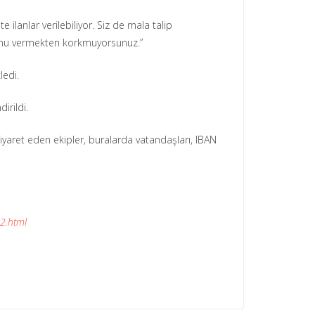
ilanlar verilebiliyor. Siz de mala talip
 bunu vermekten korkmuyorsunuz.”
ledi.
irildi.
 ziyaret eden ekipler, buralarda vatandaşları, IBAN
02.html