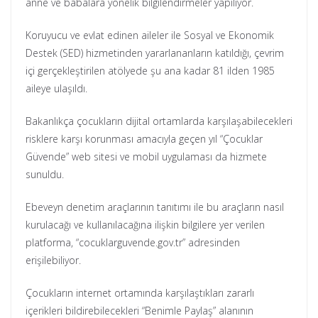
anne ve babalara yönelik bilgilendirmeler yapılıyor.
Koruyucu ve evlat edinen aileler ile Sosyal ve Ekonomik
Destek (SED) hizmetinden yararlananların katıldığı, çevrim
içi gerçekleştirilen atölyede şu ana kadar 81 ilden 1985
aileye ulaşıldı.
Bakanlıkça çocukların dijital ortamlarda karşılaşabilecekleri
risklere karşı korunması amacıyla geçen yıl “Çocuklar
Güvende” web sitesi ve mobil uygulaması da hizmete
sunuldu.
Ebeveyn denetim araçlarının tanıtımı ile bu araçların nasıl
kurulacağı ve kullanılacağına ilişkin bilgilere yer verilen
platforma, “cocuklarguvende.gov.tr” adresinden
erişilebiliyor.
Çocukların internet ortamında karşılaştıkları zararlı
içerikleri bildirebilecekleri “Benimle Paylaş” alanının