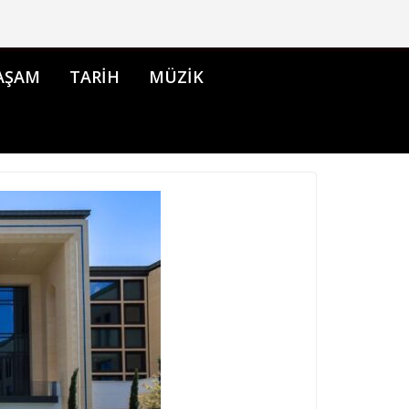
AŞAM
TARİH
MÜZİK