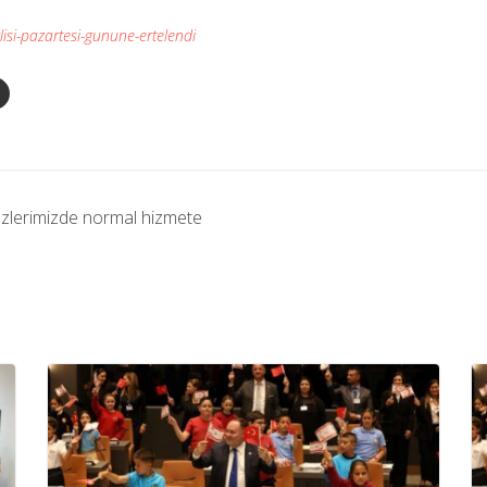
isi-pazartesi-gunune-ertelendi
ezlerimizde normal hizmete