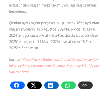
uydusundan oluşan mega takım uydu ağı oluşturulması
hedefleniyor.
Çienfan uydu ağının parçasını oluşturacak 18’er uydudan
oluşan grupların ilki 6 Ağustos 2024’te, ikincisi 15 Ekim
2024’te, üçüncüsü 5 Aralık 2024’te, dördüncüsü 23 Ocak
2025’te, beşincisi 11 Mart 2025’te ve altıncısı 18 Ekim
2025’te fırlatılmıştı.
Kaynak:
https://www.trthaber.com/haber/dunya/cin-cienfan-
takim-uydu-aginin-parcasini-olusturacak-yeni-uydulari-firlatti-
940797.html