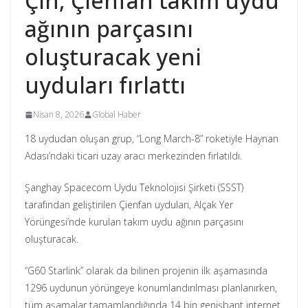
Çin, Çienfan takım uydu
ağının parçasını
oluşturacak yeni
uyduları fırlattı
Nisan 8, 2026
Global Haber
18 uydudan oluşan grup, “Long March-8” roketiyle Haynan
Adası’ndaki ticari uzay aracı merkezinden fırlatıldı.
Şanghay Spacecom Uydu Teknolojisi Şirketi (SSST)
tarafından geliştirilen Çienfan uyduları, Alçak Yer
Yörüngesi’nde kurulan takım uydu ağının parçasını
oluşturacak.
“G60 Starlink” olarak da bilinen projenin ilk aşamasında
1296 uydunun yörüngeye konumlandırılması planlanırken,
tüm aşamalar tamamlandığında 14 bin genişbant internet