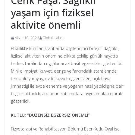
Cenk Paşa: Sağlıklı
yaşam için fiziksel
aktivite önemli
Nisan 10, 2026
Global Haber
Etkinlikte kurulan stantlarda bilgilendirici broşür dağıtıldı,
fiziksel aktivitenin önemine dikkat çekilip günlük hayatta
herkes tarafından uygulanacak basit egzersizler gösterildi.
Mini olimpiyat, kuvvet, denge ve farkındalık stantlarında
tempolu yürüyüş, evde kuvvet egzersizleri, açık hava
jimnastiği ile evde esneme ve yoganın nasıl yapıldığına dair
bilgiler aktarıldı, ardından katılımcılara uygulamaları olarak
gösterildi.
KUTLU: “DÜZENSİZ EGZERSİZ ÖNEMLİ”
Fizyoterapi ve Rehabilitasyon Bölümü Eser Kutlu Oyal ise