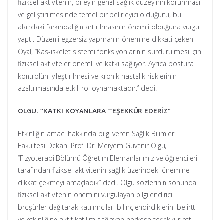
fiziksel aktivitenin, bireyin genel sağlık düzeyinin korunması
ve geliştirilmesinde temel bir belirleyici olduğunu, bu
alandaki farkındalığın artırılmasının önemli olduğuna vurgu
yaptı. Düzenli egzersiz yapmanın önemine dikkati çeken
Oyal, “Kas-iskelet sistemi fonksiyonlarının sürdürülmesi için
fiziksel aktiviteler önemli ve katkı sağlıyor. Ayrıca postüral
kontrolün iyileştirilmesi ve kronik hastalık risklerinin
azaltılmasında etkili rol oynamaktadır.” dedi.
OLGU: “KATKI KOYANLARA TEŞEKKÜR EDERİZ”
Etkinliğin amacı hakkında bilgi veren Sağlık Bilimleri
Fakültesi Dekanı Prof. Dr. Meryem Güvenir Olgu,
‘‘Fizyoterapi Bölümü Öğretim Elemanlarımız ve öğrencileri
tarafından fiziksel aktivitenin sağlık üzerindeki önemine
dikkat çekmeyi amaçladık” dedi. Olgu sözlerinin sonunda
fiziksel aktivitenin önemini vurgulayan bilgilendirici
broşürler dağıtarak katılımcıları bilinçlendirdiklerini belirtti
ve etkinliğine aktif katılım sağlayan herkese teşekkür etti.