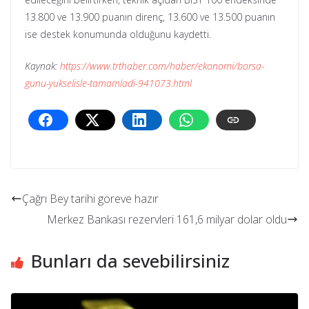
13.800 ve 13.900 puanın direnç, 13.600 ve 13.500 puanın
ise destek konumunda olduğunu kaydetti.
Kaynak:
https://www.trthaber.com/haber/ekonomi/borsa-
gunu-yukselisle-tamamladi-941073.html
Çağrı Bey tarihi göreve hazır
Merkez Bankası rezervleri 161,6 milyar dolar oldu
Bunları da sevebilirsiniz