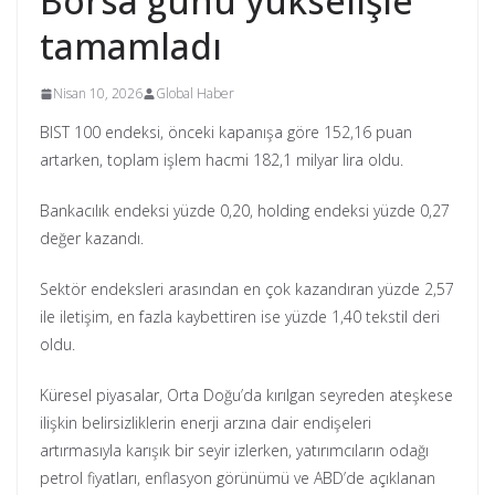
Borsa günü yükselişle
tamamladı
Nisan 10, 2026
Global Haber
BIST 100 endeksi, önceki kapanışa göre 152,16 puan
artarken, toplam işlem hacmi 182,1 milyar lira oldu.
Bankacılık endeksi yüzde 0,20, holding endeksi yüzde 0,27
değer kazandı.
Sektör endeksleri arasından en çok kazandıran yüzde 2,57
ile iletişim, en fazla kaybettiren ise yüzde 1,40 tekstil deri
oldu.
Küresel piyasalar, Orta Doğu’da kırılgan seyreden ateşkese
ilişkin belirsizliklerin enerji arzına dair endişeleri
artırmasıyla karışık bir seyir izlerken, yatırımcıların odağı
petrol fiyatları, enflasyon görünümü ve ABD’de açıklanan