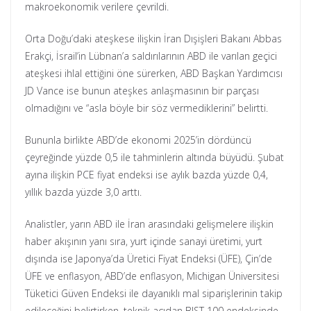
makroekonomik verilere çevrildi.
Orta Doğu’daki ateşkese ilişkin İran Dışişleri Bakanı Abbas
Erakçi, İsrail’in Lübnan’a saldırılarının ABD ile varılan geçici
ateşkesi ihlal ettiğini öne sürerken, ABD Başkan Yardımcısı
JD Vance ise bunun ateşkes anlaşmasının bir parçası
olmadığını ve “asla böyle bir söz vermediklerini” belirtti.
Bununla birlikte ABD’de ekonomi 2025’in dördüncü
çeyreğinde yüzde 0,5 ile tahminlerin altında büyüdü. Şubat
ayına ilişkin PCE fiyat endeksi ise aylık bazda yüzde 0,4,
yıllık bazda yüzde 3,0 arttı.
Analistler, yarın ABD ile İran arasındaki gelişmelere ilişkin
haber akışının yanı sıra, yurt içinde sanayi üretimi, yurt
dışında ise Japonya’da Üretici Fiyat Endeksi (ÜFE), Çin’de
ÜFE ve enflasyon, ABD’de enflasyon, Michigan Üniversitesi
Tüketici Güven Endeksi ile dayanıklı mal siparişlerinin takip
edileceğini belirtirken, teknik açıdan BIST 100 endeksinde