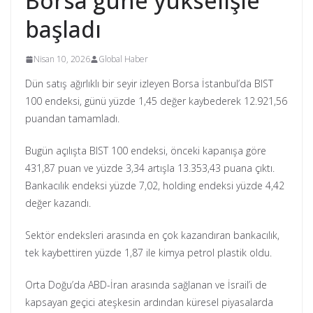
Borsa güne yükselişle
başladı
Nisan 10, 2026
Global Haber
Dün satış ağırlıklı bir seyir izleyen Borsa İstanbul’da BIST
100 endeksi, günü yüzde 1,45 değer kaybederek 12.921,56
puandan tamamladı.
Bugün açılışta BIST 100 endeksi, önceki kapanışa göre
431,87 puan ve yüzde 3,34 artışla 13.353,43 puana çıktı.
Bankacılık endeksi yüzde 7,02, holding endeksi yüzde 4,42
değer kazandı.
Sektör endeksleri arasında en çok kazandıran bankacılık,
tek kaybettiren yüzde 1,87 ile kimya petrol plastik oldu.
Orta Doğu’da ABD-İran arasında sağlanan ve İsrail’i de
kapsayan geçici ateşkesin ardından küresel piyasalarda