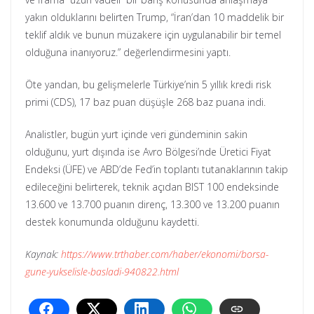
yakın olduklarını belirten Trump, “İran’dan 10 maddelik bir
teklif aldık ve bunun müzakere için uygulanabilir bir temel
olduğuna inanıyoruz.” değerlendirmesini yaptı.
Öte yandan, bu gelişmelerle Türkiye’nin 5 yıllık kredi risk
primi (CDS), 17 baz puan düşüşle 268 baz puana indi.
Analistler, bugün yurt içinde veri gündeminin sakin
olduğunu, yurt dışında ise Avro Bölgesi’nde Üretici Fiyat
Endeksi (ÜFE) ve ABD’de Fed’in toplantı tutanaklarının takip
edileceğini belirterek, teknik açıdan BIST 100 endeksinde
13.600 ve 13.700 puanın direnç, 13.300 ve 13.200 puanın
destek konumunda olduğunu kaydetti.
Kaynak:
https://www.trthaber.com/haber/ekonomi/borsa-
gune-yukselisle-basladi-940822.html