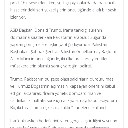
pozitif bir seyir izlenirken, yurt içi piyasalarda da bankacılık
hisselerindeki sert yükselişlerin öncülüğünde alıcılı bir seyir
izleniyor.
ABD Başkanı Donald Trump, İran’a tanıdığı sürenin
dolmasına saatler kala Pakistan’ın arabuluculuğunda
yapılan görüşmelere ilişkin yaptığı duyuruda, Pakistan
Başbakanı Şahbaz Şerif ve Pakistan Genelkurmay Başkanı
Asım Münir’in öncülüğünde, iki ülke arasında yürütülen
müzakerelerin olumlu sonuç verdiğini belirtti.
Trump, Pakistan’ın bu gece olası saldırıların durdurulması
ve Hürmüz Boğazı’nın açılmasını kapsayan önerisini kabul
ettiğini aktararak, “İran’a yönelik bombardıman ve
saldırıları iki haftalık süre için askıya almayı kabul ediyorum.
Bu, iki taraflı bir ateşkes olacaktır.” ifadelerini kullandı.
İran’daki askeri hedeflerini zaten gerçekleştirdiğini savunan
ve İran’la “uzun vadeli” bir barış konusunda anlaşmaya