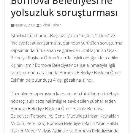
Bornova Belediyesi’ne
yolsuzluk soruşturması
Nisan 9, 2026
Global Haber
İstanbul Cumhuriyet Başsavcılığınca “rüşvet”, “irtikap” ve
“ihaleye fesat karıştırma” suçlarından yürütülen soruşturma
kapsamında tutuklanan ve görevden uzaklaştırılan Uşak
Belediye Başkanı Özkan Yalım’la ilişkili olduğu iddia edilen
kişinin, İzmir Bornova Belediyesinde işe alınmasıyla ilgili
soruşturmada aralarında Bornova Belediye Başkanı Ömer
Eşki’nin de bulunduğu 4 kişi gözaltına alındı.
Düzenlenen operasyon kapsamında tutuklanma talebiyle
nöbetçi sulh ceza hakimliğine sevk edilen şüphelilerden
Bornova Belediye Başkanı Ömer Eşki ile Bornova
Belediyesi Personel AŞ Genel Müdürlüğü İnsan Kaynakları
Müdürü Pervil Koç, Bornova Belediyesi Basın Yayın Halkla
İlişkiler Müdür V. İlyas Aydınalp ve Bornova Belediyesinde