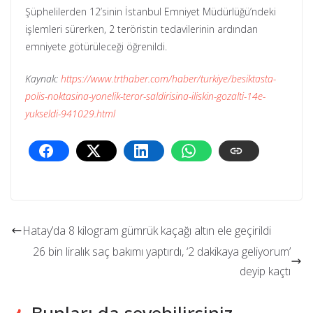
Şüphelilerden 12’sinin İstanbul Emniyet Müdürlüğü’ndeki
işlemleri sürerken, 2 teröristin tedavilerinin ardından
emniyete götürüleceği öğrenildi.
Kaynak:
https://www.trthaber.com/haber/turkiye/besiktasta-
polis-noktasina-yonelik-teror-saldirisina-iliskin-gozalti-14e-
yukseldi-941029.html
Hatay’da 8 kilogram gümrük kaçağı altın ele geçirildi
26 bin liralık saç bakımı yaptırdı, ‘2 dakikaya geliyorum’
deyip kaçtı