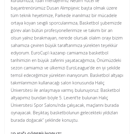
kurulumuza, İdari menajerimiz Nedim Yücel ve
başantrenörümüz Dusan Alimpijevic başta olmak üzere
tüm teknik heyetimize, Parkede inanılmaz bir mücadele
ortaya koyan sevgili sporcularımıza, Basketbol şubemizde
görev alan bütün profesyonellerimize ve takımı bir an
olsun yalnız bırakmayan, nerede olursak olalım orayı bizim
sahamıza çeviren büyük taraftarımıza yürekten teşekkür
ediyorum. EuroCup’ı kazanıp camiamıza basketbol
tarihimizin en büyük zaferini yaşatacağımıza, Önümüzdeki
sezon camiamızı ve ülkemizi EuroLeague’de en iyi şekilde
temsil edeceğimize yürekten inanıyorum. Basketbol altyapı
takımlarımızın kullanacağı salon konusunda Haliç
Üniversitesi ile anlaşmaya varmış bulunuyoruz. Basketbol
altyapımız bundan böyle 5. Levent’te bulunan Haliç
Üniversitesi Spor Salonu’nda çalışacak, maçlarını burada
oynayacak. Beşiktaş basketbolunun gelecekteki yıldızları
burada doğacak” şeklinde konuştu.
“O IŞIĞI GÖREBİLİYORUZ”