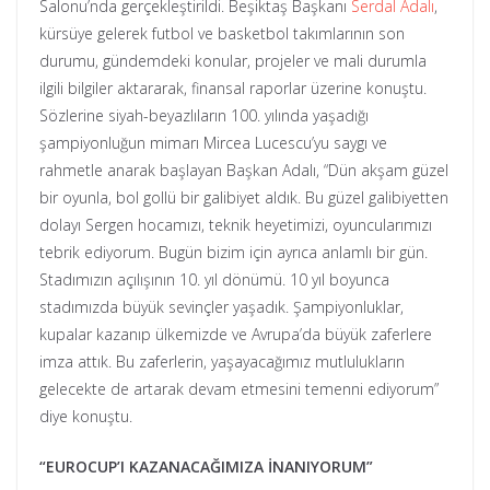
Salonu’nda gerçekleştirildi. Beşiktaş Başkanı
Serdal Adalı
,
kürsüye gelerek futbol ve basketbol takımlarının son
durumu, gündemdeki konular, projeler ve mali durumla
ilgili bilgiler aktararak, finansal raporlar üzerine konuştu.
Sözlerine siyah-beyazlıların 100. yılında yaşadığı
şampiyonluğun mimarı Mircea Lucescu’yu saygı ve
rahmetle anarak başlayan Başkan Adalı, “Dün akşam güzel
bir oyunla, bol gollü bir galibiyet aldık. Bu güzel galibiyetten
dolayı Sergen hocamızı, teknik heyetimizi, oyuncularımızı
tebrik ediyorum. Bugün bizim için ayrıca anlamlı bir gün.
Stadımızın açılışının 10. yıl dönümü. 10 yıl boyunca
stadımızda büyük sevinçler yaşadık. Şampiyonluklar,
kupalar kazanıp ülkemizde ve Avrupa’da büyük zaferlere
imza attık. Bu zaferlerin, yaşayacağımız mutlulukların
gelecekte de artarak devam etmesini temenni ediyorum”
diye konuştu.
“EUROCUP’I KAZANACAĞIMIZA İNANIYORUM”