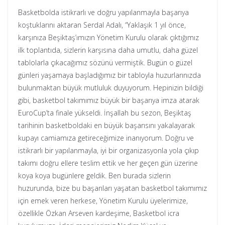
Basketbolda istikrarlı ve doğru yapılanmayla başarıya
koştuklarını aktaran Serdal Adalı, “Yaklaşık 1 yıl önce,
karşınıza Beşiktaş’ımızın Yönetim Kurulu olarak çıktığımız
ilk toplantıda, sizlerin karşısına daha umutlu, daha güzel
tablolarla çıkacağımız sözünü vermiştik. Bugün o güzel
günleri yaşamaya başladığımız bir tabloyla huzurlarınızda
bulunmaktan büyük mutluluk duyuyorum. Hepinizin bildiği
gibi, basketbol takımımız büyük bir başarıya imza atarak
EuroCup’ta finale yükseldi. İnşallah bu sezon, Beşiktaş
tarihinin basketboldaki en büyük başarısını yakalayarak
kupayı camiamıza getireceğimize inanıyorum. Doğru ve
istikrarlı bir yapılanmayla, iyi bir organizasyonla yola çıkıp
takımı doğru ellere teslim ettik ve her geçen gün üzerine
koya koya bugünlere geldik. Ben burada sizlerin
huzurunda, bize bu başarıları yaşatan basketbol takımımız
için emek veren herkese, Yönetim Kurulu üyelerimize,
özellikle Özkan Arseven kardeşime, Basketbol icra