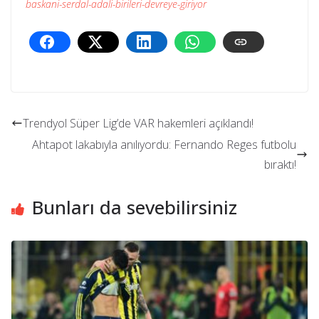
baskani-serdal-adali-birileri-devreye-giriyor
Trendyol Süper Lig’de VAR hakemleri açıklandı!
Ahtapot lakabıyla anılıyordu: Fernando Reges futbolu
bıraktı!
Bunları da sevebilirsiniz