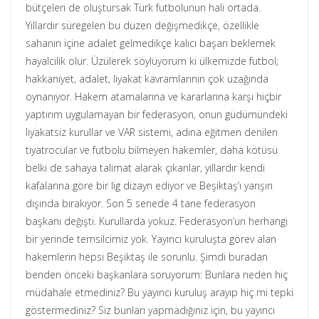
bütçeleri de oluştursak Türk futbolunun hali ortada.
Yıllardır süregelen bu düzen değişmedikçe, özellikle
sahanın içine adalet gelmedikçe kalıcı başarı beklemek
hayalcilik olur. Üzülerek söylüyorum ki ülkemizde futbol;
hakkaniyet, adalet, liyakat kavramlarının çok uzağında
oynanıyor. Hakem atamalarına ve kararlarına karşı hiçbir
yaptırım uygulamayan bir federasyon, onun güdümündeki
liyakatsiz kurullar ve VAR sistemi, adına eğitmen denilen
tiyatrocular ve futbolu bilmeyen hakemler, daha kötüsü
belki de sahaya talimat alarak çıkanlar, yıllardır kendi
kafalarına göre bir lig dizayn ediyor ve Beşiktaş’ı yarışın
dışında bırakıyor. Son 5 senede 4 tane federasyon
başkanı değişti. Kurullarda yokuz. Federasyon’un herhangi
bir yerinde temsilcimiz yok. Yayıncı kuruluşta görev alan
hakemlerin hepsi Beşiktaş ile sorunlu. Şimdi buradan
benden önceki başkanlara soruyorum: Bunlara neden hiç
müdahale etmediniz? Bu yayıncı kuruluş arayıp hiç mi tepki
göstermediniz? Siz bunları yapmadığınız için, bu yayıncı