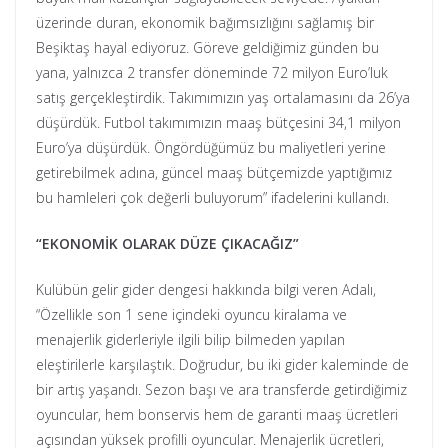
üzerinde duran, ekonomik bağımsızlığını sağlamış bir
Beşiktaş hayal ediyoruz. Göreve geldiğimiz günden bu
yana, yalnızca 2 transfer döneminde 72 milyon Euro’luk
satış gerçekleştirdik. Takımımızın yaş ortalamasını da 26’ya
düşürdük. Futbol takımımızın maaş bütçesini 34,1 milyon
Euro’ya düşürdük. Öngördüğümüz bu maliyetleri yerine
getirebilmek adına, güncel maaş bütçemizde yaptığımız
bu hamleleri çok değerli buluyorum” ifadelerini kullandı.
“EKONOMİK OLARAK DÜZE ÇIKACAĞIZ”
Kulübün gelir gider dengesi hakkında bilgi veren Adalı,
“Özellikle son 1 sene içindeki oyuncu kiralama ve
menajerlik giderleriyle ilgili bilip bilmeden yapılan
eleştirilerle karşılaştık. Doğrudur, bu iki gider kaleminde de
bir artış yaşandı. Sezon başı ve ara transferde getirdiğimiz
oyuncular, hem bonservis hem de garanti maaş ücretleri
açısından yüksek profilli oyuncular. Menajerlik ücretleri,