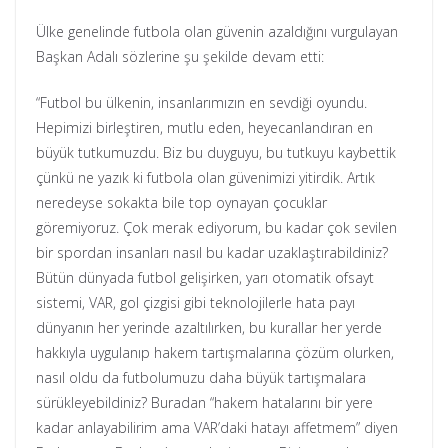
Ülke genelinde futbola olan güvenin azaldığını vurgulayan
Başkan Adalı sözlerine şu şekilde devam etti:
“Futbol bu ülkenin, insanlarımızın en sevdiği oyundu.
Hepimizi birleştiren, mutlu eden, heyecanlandıran en
büyük tutkumuzdu. Biz bu duyguyu, bu tutkuyu kaybettik
çünkü ne yazık ki futbola olan güvenimizi yitirdik. Artık
neredeyse sokakta bile top oynayan çocuklar
göremiyoruz. Çok merak ediyorum, bu kadar çok sevilen
bir spordan insanları nasıl bu kadar uzaklaştırabildiniz?
Bütün dünyada futbol gelişirken, yarı otomatik ofsayt
sistemi, VAR, gol çizgisi gibi teknolojilerle hata payı
dünyanın her yerinde azaltılırken, bu kurallar her yerde
hakkıyla uygulanıp hakem tartışmalarına çözüm olurken,
nasıl oldu da futbolumuzu daha büyük tartışmalara
sürükleyebildiniz? Buradan “hakem hatalarını bir yere
kadar anlayabilirim ama VAR’daki hatayı affetmem” diyen