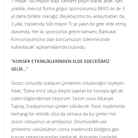
1 milyar 180 milyon lirayı, tamamı peşin olarak aldık. Aynı
şekilde, mevcut forma göğüs sponsorumuz BEKO ile de 3
yıl daha birlikte olacağız. Beşiktaş’ımız bu anlaşmadan da,
3 yıllık, toplamda 500 milyon TL’ye yakın bir gelir elde etmiş
durumda. Her iki sponsorluk gelirin tamamı, Bankalar
Konsorsiyumu’na olan borcumuzun ödenmesinde
kullanılacak” açıklamalarında bulundu.
“KONSER ETKİNLİKLERİNDEN ELDE EDECEĞİMİZ
GELİR…”
Sezon sonunda stadyum çimlerinin söküleceğini söyleyen
Adalı, “Daha önce sıkça eleştiri yapılan bir konuyla ilgili de
sizleri bilgilendirmek istiyorum. Sezon sonu itibariyle
Tüpraş Stadyumu’nun çimleri sökülecek. Yazın stadımızda
herhangi bir etkinlik olsa da olmasa da bu çimleri her
sezon söküyoruz ve yeniliyoruz. Önümüzdeki yaz
çimlerimiz söküldükten sonra stadımızda bildiğiniz gibi
konser organizasyonları yapılacak. Konserler başladığı