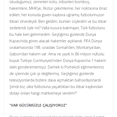
okuduğumuz, zeminleri kötü, tribünleri bomboş,
hakemlere, MHK’ye, fikstür çekimlerine, her noktasına itiraz
edilen, her konuda güven kaybına uğramış futbolumuzun
itibarı zirvedeydi. Ben geldim, bunları söyledim ve bu itibar
zedelendi öyle mi? Valla kusura bakmayın, Türk futbolunu
bu hale ben getirmedim. Geçtiğimiz günlerde Dünya
Kupası’nda görev alacak hakemler açıklandı. FIFA Dünya
sıralamasında 198. sıradaki Somali’den, Moritanya’dan,
Gabon’dan hakem var. Ama ne yazık ki 86 milyon nüfuslu
büyük Türkiye Cumhuriyeti’nden Dünya Kupası’na 1 hakem
dahi gönderememişiz. Demek ki Portekizli eğitmenleriniz
de işlerinde çok iyi değillermiş. Geçtiğimiz günlerde
televizyonlarda bizlere dava açmaktan bahsediyorlardı.
Şimdi biz, ülke futboluna yaşattıkları bu itibar kaybından
dolayı onları hangi mahkemeye verelim?”
“VAR GÜCÜMÜZLE ÇALIŞIYORUZ”