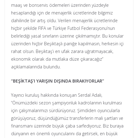
maaş ve bonservis ödemeleri üzerinden yüzdeyle
hesaplandığı için de menajerlik ücretlerinde bilgimiz
dahilinde bir artış oldu. Verilen menajerlik ücretlerinde
hiçbir şekilde FIFA ve Türkiye Futbol Federasyonu’nun
belirlediği yasal sınırların üzerine çıkılmamıştır. Bu konular
üzerinden hiçbir Beşiktaşlı paniğe kapılmasın, herkesin içi
rahat olsun. Beşiktaş’ı en ufak zarara uğratmayacak,
ekonomik olarak da mutlaka düze çıkaracağız”
açıklamalarında bulundu.
“BEŞİKTAŞ’I YARIŞIN DIŞINDA BIRAKIYORLAR”
Yayıncı kuruluş hakkında konuşan Serdal Adalı,
“Önümüzdeki sezon şampiyonluk kadrolarının kurulması
için çalışmalarımızı sürdürüyoruz. Şimdiden oyuncularla
görüşüyoruz, düşündüğümüz transferlerin mali şartları ve
finansmanı üzerinde büyük çaba sarfediyoruz. Biz buraya
dünyanın en önemli oyuncularını da getirsek, en büyük