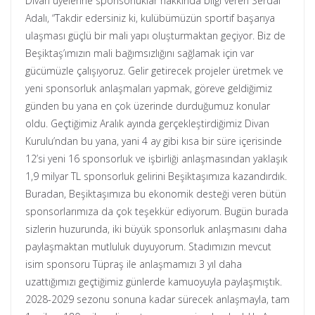
Divan üyelerine sponsorluklar hakkında bilgi veren Serdal
Adalı, “Takdir edersiniz ki, kulübümüzün sportif başarıya
ulaşması güçlü bir mali yapı oluşturmaktan geçiyor. Biz de
Beşiktaş’ımızın mali bağımsızlığını sağlamak için var
gücümüzle çalışıyoruz. Gelir getirecek projeler üretmek ve
yeni sponsorluk anlaşmaları yapmak, göreve geldiğimiz
günden bu yana en çok üzerinde durduğumuz konular
oldu. Geçtiğimiz Aralık ayında gerçekleştirdiğimiz Divan
Kurulu’ndan bu yana, yani 4 ay gibi kısa bir süre içerisinde
12’si yeni 16 sponsorluk ve işbirliği anlaşmasından yaklaşık
1,9 milyar TL sponsorluk gelirini Beşiktaşımıza kazandırdık.
Buradan, Beşiktaşımıza bu ekonomik desteği veren bütün
sponsorlarımıza da çok teşekkür ediyorum. Bugün burada
sizlerin huzurunda, iki büyük sponsorluk anlaşmasını daha
paylaşmaktan mutluluk duyuyorum. Stadımızın mevcut
isim sponsoru Tüpraş ile anlaşmamızı 3 yıl daha
uzattığımızı geçtiğimiz günlerde kamuoyuyla paylaşmıştık.
2028-2029 sezonu sonuna kadar sürecek anlaşmayla, tam