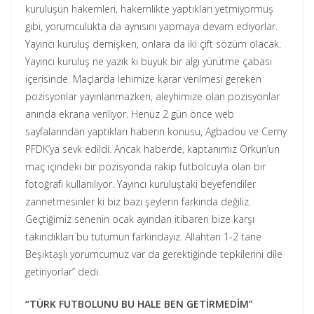
kuruluşun hakemleri, hakemlikte yaptıkları yetmiyormuş
gibi, yorumculukta da aynısını yapmaya devam ediyorlar.
Yayıncı kuruluş demişken, onlara da iki çift sözüm olacak.
Yayıncı kuruluş ne yazık ki büyük bir algı yürütme çabası
içerisinde. Maçlarda lehimize karar verilmesi gereken
pozisyonlar yayınlanmazken, aleyhimize olan pozisyonlar
anında ekrana veriliyor. Henüz 2 gün önce web
sayfalarından yaptıkları haberin konusu, Agbadou ve Cerny
PFDK’ya sevk edildi. Ancak haberde, kaptanımız Orkun’un
maç içindeki bir pozisyonda rakip futbolcuyla olan bir
fotoğrafı kullanılıyor. Yayıncı kuruluştaki beyefendiler
zannetmesinler ki biz bazı şeylerin farkında değiliz.
Geçtiğimiz senenin ocak ayından itibaren bize karşı
takındıkları bu tutumun farkındayız. Allahtan 1-2 tane
Beşiktaşlı yorumcumuz var da gerektiğinde tepkilerini dile
getiriyorlar” dedi.
“TÜRK FUTBOLUNU BU HALE BEN GETİRMEDİM”