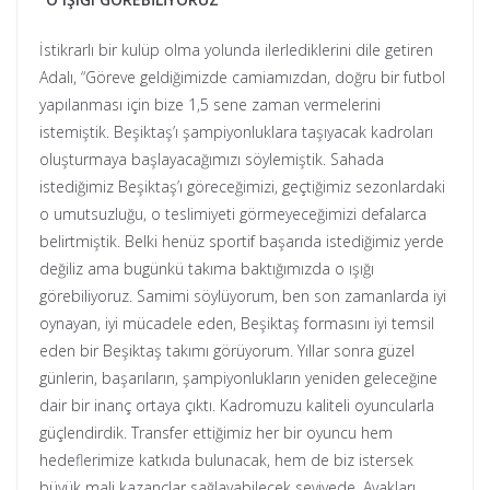
İstikrarlı bir kulüp olma yolunda ilerlediklerini dile getiren
Adalı, “Göreve geldiğimizde camiamızdan, doğru bir futbol
yapılanması için bize 1,5 sene zaman vermelerini
istemiştik. Beşiktaş’ı şampiyonluklara taşıyacak kadroları
oluşturmaya başlayacağımızı söylemiştik. Sahada
istediğimiz Beşiktaş’ı göreceğimizi, geçtiğimiz sezonlardaki
o umutsuzluğu, o teslimiyeti görmeyeceğimizi defalarca
belirtmiştik. Belki henüz sportif başarıda istediğimiz yerde
değiliz ama bugünkü takıma baktığımızda o ışığı
görebiliyoruz. Samimi söylüyorum, ben son zamanlarda iyi
oynayan, iyi mücadele eden, Beşiktaş formasını iyi temsil
eden bir Beşiktaş takımı görüyorum. Yıllar sonra güzel
günlerin, başarıların, şampiyonlukların yeniden geleceğine
dair bir inanç ortaya çıktı. Kadromuzu kaliteli oyuncularla
güçlendirdik. Transfer ettiğimiz her bir oyuncu hem
hedeflerimize katkıda bulunacak, hem de biz istersek
büyük mali kazançlar sağlayabilecek seviyede. Ayakları