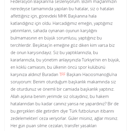
Federasyon Başkanı’na sesleniyorum. Bizim maçlarımızın
neredeyse tamamında yapılan bu hatalar, siz o hataları
affettiğiniz için, görevdeki MHK Başkanına hala
katlandığınız için oldu. Harcadığımız emeğin, yaptığımız
yatırımların, sahada oynanan oyunun karşılığını
bulmamasının en büyük sorumlusu, yaptığınız bu
tercihlerdir. Beşiktaş’ın emeğine göz diken kim varsa biz
de onun karşısındayız. Siz bu yaptıklarınızla, bu
kararlarınızla, bu yönetim anlayışınızla Türkiye’nin en büyük,
en köklü camiasını, bu ülkenin öncü spor kulübünü
karşınıza aldınız! Buradan
TFF
Başkanı Hacıosmanoğlu’na
soruyorum: Benim oturduğum başkanlık makamında siz
de oturdunuz ve önemli bir camiada başkanlık yaptınız.
Allah aşkına benim yerimde siz olsaydınız, bu hakem
hatalarından bu kadar canınız yansa ne yapardınız? Bir de
bu gerçekleri dile getirdim diye ‘Türk futbolunun itibarını
zedelemekten’ ceza veriyorlar. Güler misiniz, ağlar mısınız.
Her gün puan silme cezaları, transfer yasakları