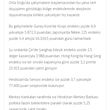
Orta Doğu’da çatışmaların başlamasından bu yana sert
düşüşlerin görüldüğü bölge endekslerinde ateşkesin
duyurulmasıyla birlikte yükselişler hız kazandı.
Bu gelişmelerle Güney Kore’de Kospi endeksi yüzde 6,9
yükselişle 5.872,3 puandan, Japonya’da Nikkei 225 endeksi
yüzde 5,4 artışla 56.324,5 puandan günü tamamladı.
Şu sıralarda Çin’de Şanghay bileşik endeksi yüzde 2,5
değer kazancıyla 3.988 puandan, Hong Kong’da Hang Seng
endeksi ise bir önceki kapanışına göre yüzde 3,2 primle
25.923 puandan işlem görüyor.
Hindistan’da Sensex endeksi ise yüzde 3,7 yükselişle
77.400 puan seviyesinde bulunuyor.
Merkez bankaları tarafında ise Hindistan Merkez Bankası
politika faizini beklentilere paralel olarak yüzde 5,25
seviyesinde sabit bıraktı.