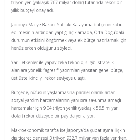
trilyon yen (yaklaşık 767 milyar dolar) tutarında rekor bir
yıllık bütçeyi onayladı.
Japonya Maliye Bakanı Satsuki Katayama bütçenin kabul
edilmesinin ardından yaptığı açıklamada, Orta Doğu’daki
durumun etkisini öngörmek veya ek bütçe hazırlamak için
henüz erken olduğunu söyledi.
Yarı iletkenler ile yapay zeka teknolojisi gibi stratejik
alanlara yönelik “agresif” yatırımları yansıtan genel bütçe,
üst üste ikinci yıl rekor seviyeye ulaştı.
Bütçede, nüfusun yaşlanmasına paralel olarak artan
sosyal yardım harcamalarının yanı sıra savunma amaçlı
harcamalar için 9,04 trilyon yenlik (yaklaşık 56.5 milyar
dolar) rekor düzeyde bir pay da yer alıyor.
Makroekonomik tarafta ise Japonya’da şubat ayına ilişkin
dış ticaret dengesi 3 trilyon 932,7 milyar yen fazla verirken,