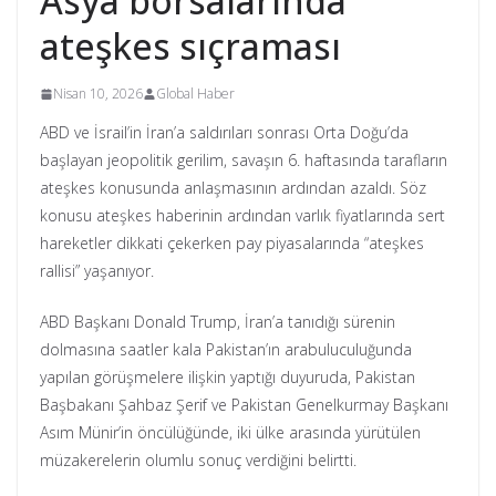
Asya borsalarında
ateşkes sıçraması
Nisan 10, 2026
Global Haber
ABD ve İsrail’in İran’a saldırıları sonrası Orta Doğu’da
başlayan jeopolitik gerilim, savaşın 6. haftasında tarafların
ateşkes konusunda anlaşmasının ardından azaldı. Söz
konusu ateşkes haberinin ardından varlık fiyatlarında sert
hareketler dikkati çekerken pay piyasalarında “ateşkes
rallisi” yaşanıyor.
ABD Başkanı Donald Trump, İran’a tanıdığı sürenin
dolmasına saatler kala Pakistan’ın arabuluculuğunda
yapılan görüşmelere ilişkin yaptığı duyuruda, Pakistan
Başbakanı Şahbaz Şerif ve Pakistan Genelkurmay Başkanı
Asım Münir’in öncülüğünde, iki ülke arasında yürütülen
müzakerelerin olumlu sonuç verdiğini belirtti.