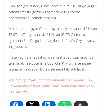
Ekip, son günlerinde, güncel hava durumu ile Dünya’ya giriş
zamanlamasını gözden geçirecek ve iniş sonrası
operasyonlar üzerinde çalışacak.
Mürettebatı taşıyan Orion uzay aracı, yerel saatle 10 Nisan
17.07’de (Türkiye saatiyle 11 Nisan 03.07) California
eyaletinin San Diego kenti açıklarında Pasifik Okyanusu’na
iniş yapacak.
İnişten sonraki iki saat içinde mürettebat, uzay aracından
çıkarılarak helikopterlerle USS John P. Murtha gemisine
taşınacak ve orada tıbbi incelemeye tabi tutulacak.
Kaynak:
https://www.trthaber.com/haber/dunya/artemis-ii-
uzay-aracinin-pasifik-okyanusuna-inis-yapmasi-planlaniyor-
941200.html