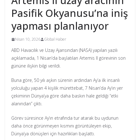
Artemis II uzay aracının
Pasifik Okyanusu’na iniş
yapması planlanıyor
Nisan 10, 2026
Global Haber
ABD Havacılık ve Uzay Ajansından (NASA) yapılan yazılı
açıklamada, 1 Nisan’da başlatılan Artemis II görevinin son
gününe ilişkin bilgi verildi.
Buna göre, 50 yılı aşkın sürenin ardından Ay’a ilk insanlı
yolculuğu yapan 4 kişilik mürettebat, 7 Nisan’da Ay’ın yer
çekiminin Dünya’ya göre daha baskın hale geldiği “etki
alanından” çıktı.
Görev süresince Ay’ın etrafında tur atarak bu uydunun
daha önce görünmeyen kısmını görüntüleyen ekip,
Dünya’ya dönüşleri için hazırlıkları başlattı.