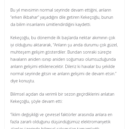
Bu yıl mevsimin normal seyrinde devam ettiğini, arıların
“erken ilkbahar” yaşadığını dile getiren Kekeçoğlu, bunun
da bilim insanlarını ümitlendirdiğini kaydetti.
Kekeçoğlu, bu dönemde ilk başlarda nektar akımının çok
iyi olduğunu aktararak, “Arıların şu anda durumu çok güzel,
muhteşem gelişim gösterdiler. Bundan sonraki süreçte
havaların aniden ısınıp aniden soğuması olumsuzluğunda
arıların gelişimi etkilenecektir. Dileriz ki havalar bu şekilde
normal seyrinde gitsin ve arıların gelişimi de devam etsin.”
diye konuştu.
Bilimsel açıdan da verimli bir sezon geçirdiklerini anlatan
Kekeçoğlu, şöyle devam etti:
“İklim değişikliği ve çevresel faktörler arasında arılara en
fazla zararlı olduğunu düşündüğümüz elektromanyetik
alanlar üzerinde bilimsel çalışmaları tamamladık.