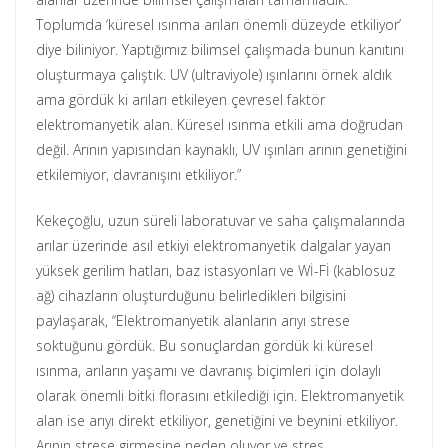
Toplumda ‘küresel ısınma arıları önemli düzeyde etkiliyor’
diye biliniyor. Yaptığımız bilimsel çalışmada bunun kanıtını
oluşturmaya çalıştık. UV (ultraviyole) ışınlarını örnek aldık
ama gördük ki arıları etkileyen çevresel faktör
elektromanyetik alan. Küresel ısınma etkili ama doğrudan
değil. Arının yapısından kaynaklı, UV ışınları arının genetiğini
etkilemiyor, davranışını etkiliyor.”
Kekeçoğlu, uzun süreli laboratuvar ve saha çalışmalarında
arılar üzerinde asıl etkiyi elektromanyetik dalgalar yayan
yüksek gerilim hatları, baz istasyonları ve Wİ-Fİ (kablosuz
ağ) cihazların oluşturduğunu belirledikleri bilgisini
paylaşarak, “Elektromanyetik alanların arıyı strese
soktuğunu gördük. Bu sonuçlardan gördük ki küresel
ısınma, arıların yaşamı ve davranış biçimleri için dolaylı
olarak önemli bitki florasını etkilediği için. Elektromanyetik
alan ise arıyı direkt etkiliyor, genetiğini ve beynini etkiliyor.
Arının strese girmesine neden oluyor ve stres