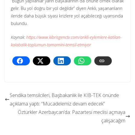
“Bugün yapılanlar yarın başkalarının da önüne örnek olarak
gelir. Bu yol doğru bir yol değildir” diyen Arıklı, yaşananların
ileride daha büyük siyasi krizlere yol açabileceği uyarısında
bulundu.
Kaynak:
https://www.kibrisgenctv.com/arikli-eylemlere-katilan-
kalabalik-toplumun-tamamini-temsil-etmiyor
Sendika temsilcileri, Başbakanlık ile KIB-TEK önünde
açıklama yaptı: “Mücadelemiz devam edecek”
Öztürkler Azerbaycan’da: Pazartesi meclisi açmaya
çalışacağım