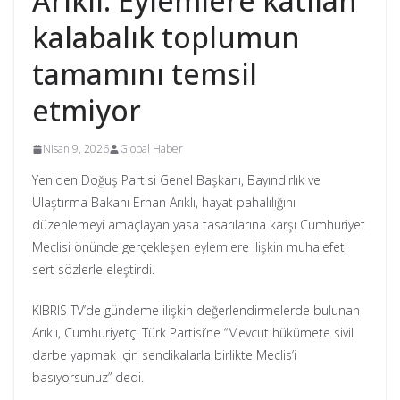
Arıklı: Eylemlere katılan
kalabalık toplumun
tamamını temsil
etmiyor
Nisan 9, 2026
Global Haber
Yeniden Doğuş Partisi Genel Başkanı, Bayındırlık ve
Ulaştırma Bakanı Erhan Arıklı, hayat pahalılığını
düzenlemeyi amaçlayan yasa tasarılarına karşı Cumhuriyet
Meclisi önünde gerçekleşen eylemlere ilişkin muhalefeti
sert sözlerle eleştirdi.
KIBRIS TV’de gündeme ilişkin değerlendirmelerde bulunan
Arıklı, Cumhuriyetçi Türk Partisi’ne “Mevcut hükümete sivil
darbe yapmak için sendikalarla birlikte Meclis’i
basıyorsunuz” dedi.