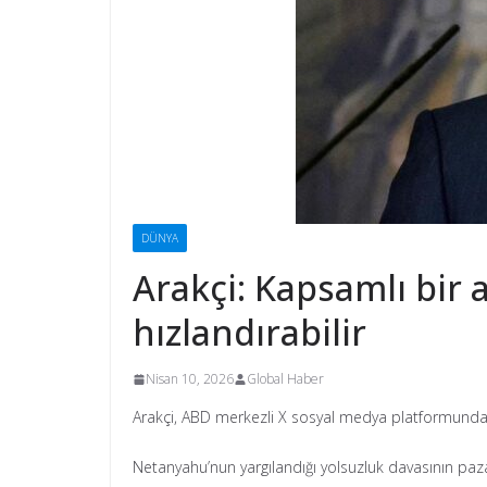
DÜNYA
Arakçi: Kapsamlı bir
hızlandırabilir
Nisan 10, 2026
Global Haber
Arakçi, ABD merkezli X sosyal medya platformunda
Netanyahu’nun yargılandığı yolsuzluk davasının paza