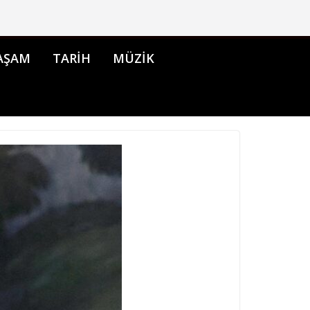
AŞAM
TARİH
MÜZİK