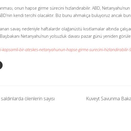
nması, onun hapse girme sürecini hızlandırabilir. ABD, Netanyahu’nun 
D’nin kendi tercihi olacaktır. Biz bunu ahmakça buluyoruz ancak bunun
şanan savaş nedeniyle haftalardır olağanüstü kısıtlamalar altında çalışan
ail Başbakanı Netanyahu’nun yolsuzluk davası pazar günü yeniden görüle
-kapsamli-bir-ateskes-netanyahunun-hapse-girme-surecini-hizlandirabilir
saldırılarda ölenlerin sayısı
Kuveyt Savunma Bakanl