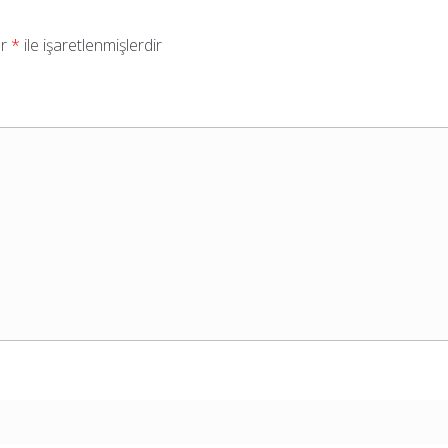
ar
*
ile işaretlenmişlerdir