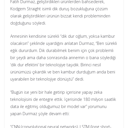
Fatih Durmaz, geliştirdikleri ürünlerden bahsederek,
Kodgem Straight isimli dik duruş bozukluğuna çözüm
olarak geliştirdikleri ürünün bizzat kendi probleminden
doğduğunu söyledi.
Annesinin kendisine sürekli “dik dur oğlum, yoksa kambur
olacaksın” şeklinde uyardığını anlatan Durmaz, “Ben sürekli
eğik dururdum. Dik durabilmek benim için çok problemli
bir şeydi ama daha sonrasında annemin o bana söylediği
‘dik dur efektini’ bir teknolojiye taşıdık. Birinci nesil
ürünümüzü çıkardık ve ben kambur durduğum anda beni
uyarabilen bir teknolojiye dönüştü” dedi.
“Bugün ise yeni bir hale getirip içerisine yapay zeka
teknolojisini de entegre ettik. İçerisinde 180 milyon saatlik
data ile eğitmiş olduğumuz bir model var” yorumunu
yapan Durmaz şöyle devam etti:
“CNN (convolutional neural networks), LSTM (long short-