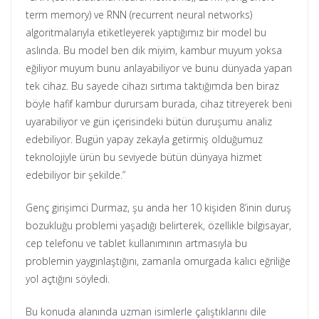
term memory) ve RNN (recurrent neural networks)
algoritmalarıyla etiketleyerek yaptığımız bir model bu
aslında. Bu model ben dik miyim, kambur muyum yoksa
eğiliyor muyum bunu anlayabiliyor ve bunu dünyada yapan
tek cihaz. Bu sayede cihazı sırtıma taktığımda ben biraz
böyle hafif kambur durursam burada, cihaz titreyerek beni
uyarabiliyor ve gün içerisindeki bütün duruşumu analiz
edebiliyor. Bugün yapay zekayla getirmiş olduğumuz
teknolojiyle ürün bu seviyede bütün dünyaya hizmet
edebiliyor bir şekilde.”
Genç girişimci Durmaz, şu anda her 10 kişiden 8’inin duruş
bozukluğu problemi yaşadığı belirterek, özellikle bilgisayar,
cep telefonu ve tablet kullanımının artmasıyla bu
problemin yaygınlaştığını, zamanla omurgada kalıcı eğriliğe
yol açtığını söyledi.
Bu konuda alanında uzman isimlerle çalıştıklarını dile