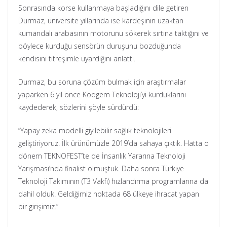
Sonrasında korse kullanmaya başladığını dile getiren
Durmaz, üniversite yıllarında ise kardeşinin uzaktan
kumandalı arabasının motorunu sökerek sırtına taktığını ve
böylece kurduğu sensörün duruşunu bozduğunda
kendisini titreşimle uyardığını anlattı.
Durmaz, bu soruna çözüm bulmak için araştırmalar
yaparken 6 yıl önce Kodgem Teknoloji’yi kurduklarını
kaydederek, sözlerini şöyle sürdürdü:
“Yapay zeka modelli giyilebilir sağlık teknolojileri
geliştiriyoruz. İlk ürünümüzle 2019’da sahaya çıktık. Hatta o
dönem TEKNOFEST’te de İnsanlık Yararına Teknoloji
Yarışması’nda finalist olmuştuk. Daha sonra Türkiye
Teknoloji Takımının (T3 Vakfı) hızlandırma programlarına da
dahil olduk. Geldiğimiz noktada 68 ülkeye ihracat yapan
bir girişimiz.”