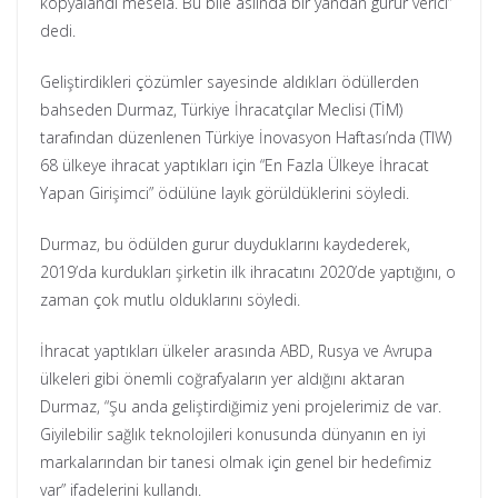
kopyalandı mesela. Bu bile aslında bir yandan gurur verici”
dedi.
Geliştirdikleri çözümler sayesinde aldıkları ödüllerden
bahseden Durmaz, Türkiye İhracatçılar Meclisi (TİM)
tarafından düzenlenen Türkiye İnovasyon Haftası’nda (TIW)
68 ülkeye ihracat yaptıkları için “En Fazla Ülkeye İhracat
Yapan Girişimci” ödülüne layık görüldüklerini söyledi.
Durmaz, bu ödülden gurur duyduklarını kaydederek,
2019’da kurdukları şirketin ilk ihracatını 2020’de yaptığını, o
zaman çok mutlu olduklarını söyledi.
İhracat yaptıkları ülkeler arasında ABD, Rusya ve Avrupa
ülkeleri gibi önemli coğrafyaların yer aldığını aktaran
Durmaz, “Şu anda geliştirdiğimiz yeni projelerimiz de var.
Giyilebilir sağlık teknolojileri konusunda dünyanın en iyi
markalarından bir tanesi olmak için genel bir hedefimiz
var” ifadelerini kullandı.