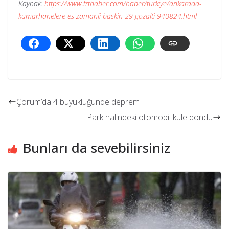
Kaynak:
https://www.trthaber.com/haber/turkiye/ankarada-
kumarhanelere-es-zamanli-baskin-29-gozalti-940824.html
Çorum’da 4 büyüklüğünde deprem
Park halindeki otomobil küle döndü
Bunları da sevebilirsiniz