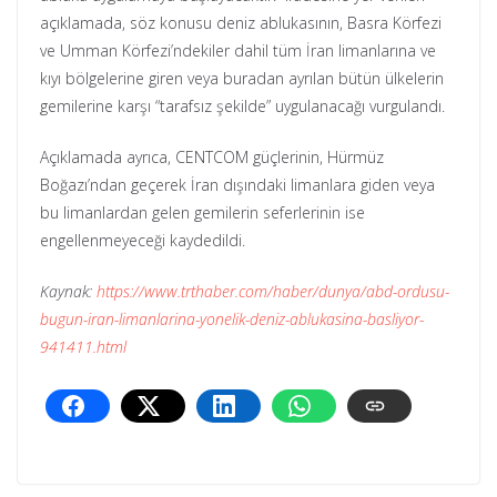
açıklamada, söz konusu deniz ablukasının, Basra Körfezi
ve Umman Körfezi’ndekiler dahil tüm İran limanlarına ve
kıyı bölgelerine giren veya buradan ayrılan bütün ülkelerin
gemilerine karşı “tarafsız şekilde” uygulanacağı vurgulandı.
Açıklamada ayrıca, CENTCOM güçlerinin, Hürmüz
Boğazı’ndan geçerek İran dışındaki limanlara giden veya
bu limanlardan gelen gemilerin seferlerinin ise
engellenmeyeceği kaydedildi.
Kaynak:
https://www.trthaber.com/haber/dunya/abd-ordusu-
bugun-iran-limanlarina-yonelik-deniz-ablukasina-basliyor-
941411.html