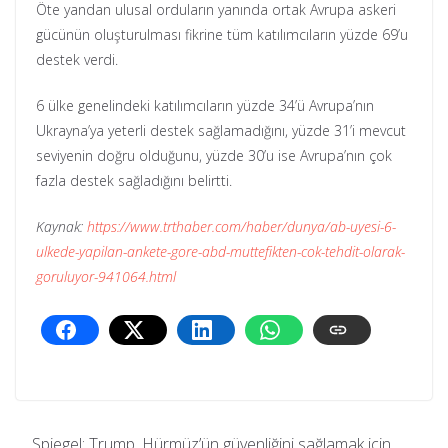
Öte yandan ulusal orduların yanında ortak Avrupa askeri
gücünün oluşturulması fikrine tüm katılımcıların yüzde 69’u
destek verdi.
6 ülke genelindeki katılımcıların yüzde 34’ü Avrupa’nın
Ukrayna’ya yeterli destek sağlamadığını, yüzde 31’i mevcut
seviyenin doğru olduğunu, yüzde 30’u ise Avrupa’nın çok
fazla destek sağladığını belirtti.
Kaynak:
https://www.trthaber.com/haber/dunya/ab-uyesi-6-
ulkede-yapilan-ankete-gore-abd-muttefikten-cok-tehdit-olarak-
goruluyor-941064.html
Spiegel: Trump, Hürmüz’ün güvenliğini sağlamak için