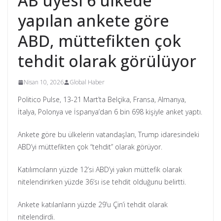
AB üyesi 6 ülkede
yapılan ankete göre
ABD, müttefikten çok
tehdit olarak görülüyor
Nisan 10, 2026
Global Haber
Politico Pulse, 13-21 Mart’ta Belçika, Fransa, Almanya,
İtalya, Polonya ve İspanya’dan 6 bin 698 kişiyle anket yaptı.
Ankete göre bu ülkelerin vatandaşları, Trump idaresindeki
ABD’yi müttefikten çok “tehdit” olarak görüyor.
Katılımcıların yüzde 12’si ABD’yi yakın müttefik olarak
nitelendirirken yüzde 36’sı ise tehdit olduğunu belirtti.
Ankete katılanların yüzde 29’u Çin’i tehdit olarak
nitelendirdi.