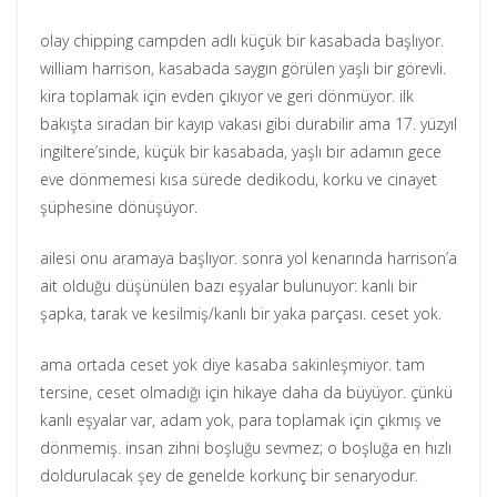
olay chipping campden adlı küçük bir kasabada başlıyor.
william harrison, kasabada saygın görülen yaşlı bir görevli.
kira toplamak için evden çıkıyor ve geri dönmüyor. ilk
bakışta sıradan bir kayıp vakası gibi durabilir ama 17. yüzyıl
ingiltere’sinde, küçük bir kasabada, yaşlı bir adamın gece
eve dönmemesi kısa sürede dedikodu, korku ve cinayet
şüphesine dönüşüyor.
ailesi onu aramaya başlıyor. sonra yol kenarında harrison’a
ait olduğu düşünülen bazı eşyalar bulunuyor: kanlı bir
şapka, tarak ve kesilmiş/kanlı bir yaka parçası. ceset yok.
ama ortada ceset yok diye kasaba sakinleşmiyor. tam
tersine, ceset olmadığı için hikaye daha da büyüyor. çünkü
kanlı eşyalar var, adam yok, para toplamak için çıkmış ve
dönmemiş. insan zihni boşluğu sevmez; o boşluğa en hızlı
doldurulacak şey de genelde korkunç bir senaryodur.