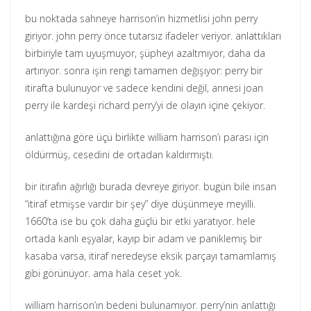
bu noktada sahneye harrison’ın hizmetlisi john perry
giriyor. john perry önce tutarsız ifadeler veriyor. anlattıkları
birbiriyle tam uyuşmuyor, şüpheyi azaltmıyor, daha da
artırıyor. sonra işin rengi tamamen değişiyor: perry bir
itirafta bulunuyor ve sadece kendini değil, annesi joan
perry ile kardeşi richard perry’yi de olayın içine çekiyor.
anlattığına göre üçü birlikte william harrison’ı parası için
öldürmüş, cesedini de ortadan kaldırmıştı.
bir itirafın ağırlığı burada devreye giriyor. bugün bile insan
“itiraf etmişse vardır bir şey” diye düşünmeye meyilli.
1660’ta ise bu çok daha güçlü bir etki yaratıyor. hele
ortada kanlı eşyalar, kayıp bir adam ve paniklemiş bir
kasaba varsa, itiraf neredeyse eksik parçayı tamamlamış
gibi görünüyor. ama hala ceset yok.
william harrison’ın bedeni bulunamıyor. perry’nin anlattığı