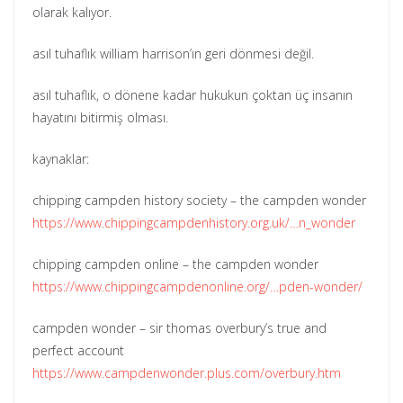
olarak kalıyor.
asıl tuhaflık william harrison’ın geri dönmesi değil.
asıl tuhaflık, o dönene kadar hukukun çoktan üç insanın
hayatını bitirmiş olması.
kaynaklar:
chipping campden history society – the campden wonder
https://www.chippingcampdenhistory.org.uk/…n_wonder
chipping campden online – the campden wonder
https://www.chippingcampdenonline.org/…pden-wonder/
campden wonder – sir thomas overbury’s true and
perfect account
https://www.campdenwonder.plus.com/overbury.htm