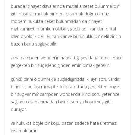
burada “cinayet davalarında mutlaka ceset bulunmalıdır”
gibi basit ve mutlak bir ders çıkarmak doğru olmaz.
modern hukukta ceset bulunmadan da cinayet
mahkumiyeti mümkün olabilir; güçlü adli kanıtlar, dijital
izler, biyolojik deliller, tanıklar ve bütünlüklü bir delil zinciri
bazen bunu sağlayabilir.
ama campden wonder’ın hatırlattığı şey daha temel: önce
gerçekten bir suç işlendiğinden emin olmak gerekir.
çünkü birini öldürmekle suçladığınızda iki ayrı soru vardır.
birincisi, bu kişi mi yaptı? ikincisi, ortada gerçekten böyle
bir suç var mı? campden wonder’da ikinci soru yeterince
sağlam cevaplanmadan birinci soruya koşulmuş gibi
duruyor.
ve hukukta böyle bir koşu bazen sadece hata üretmez;
insan öldürür.