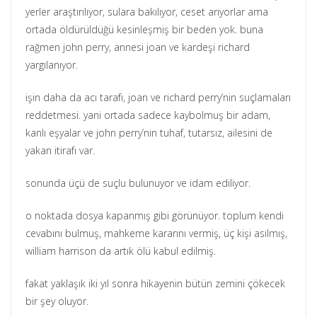
yerler araştırılıyor, sulara bakılıyor, ceset arıyorlar ama
ortada öldürüldüğü kesinleşmiş bir beden yok. buna
rağmen john perry, annesi joan ve kardeşi richard
yargılanıyor.
işin daha da acı tarafı, joan ve richard perry’nin suçlamaları
reddetmesi. yani ortada sadece kaybolmuş bir adam,
kanlı eşyalar ve john perry’nin tuhaf, tutarsız, ailesini de
yakan itirafı var.
sonunda üçü de suçlu bulunuyor ve idam ediliyor.
o noktada dosya kapanmış gibi görünüyor. toplum kendi
cevabını bulmuş, mahkeme kararını vermiş, üç kişi asılmış,
william harrison da artık ölü kabul edilmiş.
fakat yaklaşık iki yıl sonra hikayenin bütün zemini çökecek
bir şey oluyor.