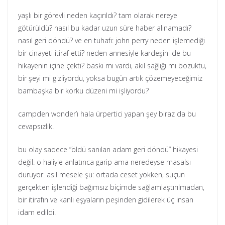
yaşlı bir görevli neden kaçırıldı? tam olarak nereye
götürüldü? nasıl bu kadar uzun süre haber alınamadı?
nasıl geri döndü? ve en tuhafı: john perry neden işlemediği
bir cinayeti itiraf etti? neden annesiyle kardeşini de bu
hikayenin içine çekti? baskı mı vardı, akıl sağlığı mı bozuktu,
bir şeyi mi gizliyordu, yoksa bugün artık çözemeyeceğimiz
bambaşka bir korku düzeni mi işliyordu?
campden wonder’ı hala ürpertici yapan şey biraz da bu
cevapsızlık.
bu olay sadece “öldü sanılan adam geri döndü” hikayesi
değil. o haliyle anlatınca garip ama neredeyse masalsı
duruyor. asıl mesele şu: ortada ceset yokken, suçun
gerçekten işlendiği bağımsız biçimde sağlamlaştırılmadan,
bir itirafın ve kanlı eşyaların peşinden gidilerek üç insan
idam edildi.